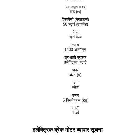
आउटपुट पावर
वाट (w)
फ़्रिक्वेंसी (मेगाहर्ट्ज)
50 हर्ट्ज (एचजेड)
फेज
थ्री फेज
स्पीड
1400 आरपीएम
शुरुआती प्रकार
इलेक्ट्रिक स्टार्ट
पावर
वोल्ट (v)
रंग
स्लेटी
वज़न
5 किलोग्राम (kg)
वारंटी
1 वर्ष
इलेक्ट्रिक ब्रेक मोटर व्यापार सूचना