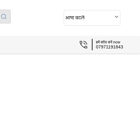
भाषा बदलें
हमें कॉल करें now
07971191843